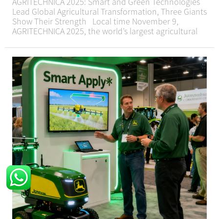
AGRITECHNICA 2025: Smart and Green Technologies
Lead Global Agricultural Transformation, Three Giants
Show Their Strength Local time November 9,
AGRITECHNICA 2025, the world’s largest agricultural
machinery exhibition, officially kicked off at the
Hannover Exhibition Center in German...