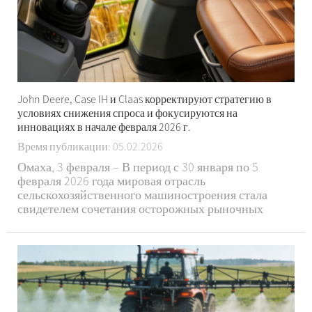
John Deere, Case IH и Claas корректируют стратегию в
условиях снижения спроса и фокусируются на
инновациях в начале февраля 2026 г.
Время публикации: 05.02.2026
Омаха, 3 февраля – В период с 30 января по 5
февраля 2026 года мировая отрасль
сельскохозяйственного машиностроения стала
свидетелем сочетания осторожных рыночных
прогнозов и постоянных технологических
прорывов. Столкнувшись со снижением спроса,
вызванным снижением цен на
сельскохозяйственные культуры и низкой
рентабельностью фермерских хозяйств, три
ведущих гиганта – Джон...