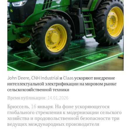
John Deere, CNH Industrial и Claas ускоряют внедрение
интеллектуальной электрификации на мировом рынке
сельскохозяйственной техники
Время публикации: 14.01.2026
Брюссель, 16 января. На фоне ускоряющегося
глобального стремления к модернизации сельского
хозяйства и продовольственной безопасности три
ведущих международных производителя
сельскохозяйственной техники – John Deere, CNH