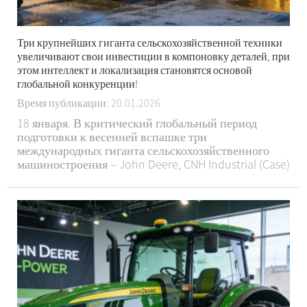
Три крупнейших гиганта сельскохозяйственной техники
увеличивают свои инвестиции в компоновку деталей, при
этом интеллект и локализация становятся основой
глобальной конкуренции!
Время публикации: 20.01.2026
18 января. В критический глобальный период
подготовки к весенней вспашке три
международных гиганта сельскохозяйственного
машиностроения – John Deere, CNH Industrial (Case)
и Claas – в период с 13 по 18 января активно
объявили о стратегических инициативах в секторе
запасных частей, сосредоточив внимание на умных
пар...