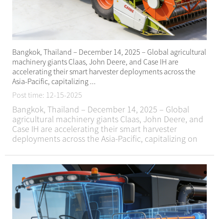
Bangkok, Thailand – December 14, 2025 – Global agricultural
machinery giants Claas, John Deere, and Case IH are
accelerating their smart harvester deployments across the
Asia-Pacific, capitalizing ...
Post time: 12-15-2025
Bangkok, Thailand – December 14, 2025 – Global
agricultural machinery giants Claas, John Deere, and
Case IH are accelerating their smart harvester
deployments across the Asia-Pacific, capitalizing on
rising demand for precision agriculture solutions and
government subsidies for agricultural moder...