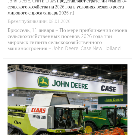
John Deere, CNH и Claas представляют стратегии «умного»
сельского хозяйства на 2026 год в условиях резкого роста
мирового спроса (январь 2026 г.)
Время публикации: 08.01.2026
Брюссель, 11 января – По мере приближения сезона
сельскохозяйственных посевов 2026 года три
мировых гиганта сельскохозяйственного
машиностроения – John Deere, Case New Holland
(CNH) Industrial и Claas – последовательно объявили
о своих последних стратегических развертываниях
в период с 8 по 11 января 2026 года. Основное
внимание уделяется ...