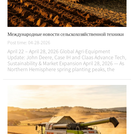
Международные новости сельскохозяйственной техники
Post time: 04-28-2026
April 22 – April 28, 2026 Global Agri-Equipment
Update: John Deere, Case IH and Claas Advance Tech,
Sustainability & Market Expansion April 28, 2026 — As
Northern Hemisphere spring planting peaks, the
global agricultural machinery sector sees intense
activity from John Deere, Case IH and Cl...