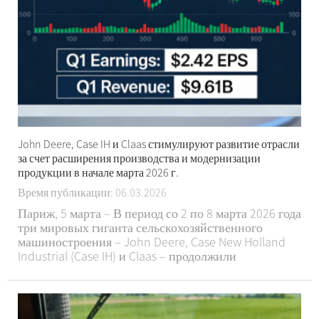
John Deere, Case IH и Claas стимулируют развитие отрасли
за счет расширения производства и модернизации
продукции в начале марта 2026 г.
Время публикации: 06.03.2026
Париж, 5 марта – В период со 2 по 8 марта 2026 года
три мировых гиганта сельскохозяйственного
машиностроения – John Deere, Case New Holland
Industrial (Case IH) и Claas – продолжили
формировать траекторию развития отрасли с
помощью ряда стратегических шагов, включая
расширение производственных мощностей,
увеличение производства...