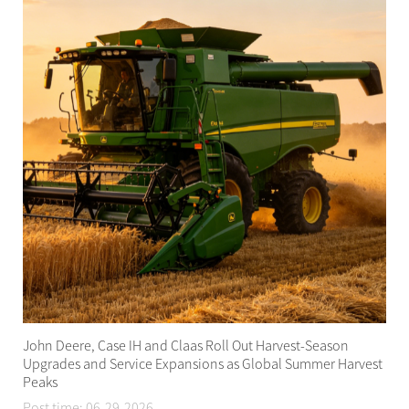
John Deere, Case IH and Claas Roll Out Harvest-Season
Upgrades and Service Expansions as Global Summer Harvest
Peaks
Post time: 06-29-2026