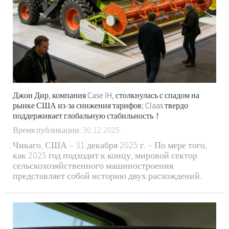
Джон Дир, компания Case IH, столкнулась с спадом на
рынке США из-за снижения тарифов; Claas твердо
поддерживает глобальную стабильность！
Время публикации: 30.12.2025.
Чикаго, США – 31 декабря 2025 г. – По мере того,
как 2025 год подходит к концу, мировой сектор
сельскохозяйственного машиностроения
представляет собой историю двух расхождений.
Ведущие производители John Deere и Case IH
(бренд CNH Industrial) борются с серьезными
препятствиями на своем домашнем рынке в США,
вызванные затянувшейся проблемой...