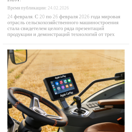
Время публикации: 24.02.2026
24 февраля. С 20 по 26 февраля 2026 года мировая
отрасль сельскохозяйственного машиностроения
стала свидетелем целого ряда презентаций
продукции и демонстраций технологий от трех
ведущих гигантов — John Deere, Case New Holland
Industrial (Case IH) и Claas. Воспользовавшись
крупными сельскохозяйственными выставками и
ре...