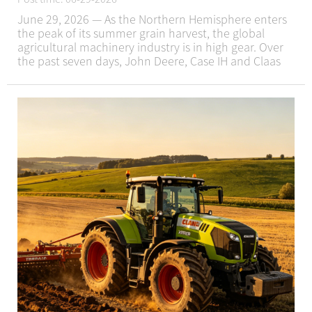
June 29, 2026 — As the Northern Hemisphere enters
the peak of its summer grain harvest, the global
agricultural machinery industry is in high gear. Over
the past seven days, John Deere, Case IH and Claas
have all unveiled major equipment upgrades,
expanded digital services and launched regional ...