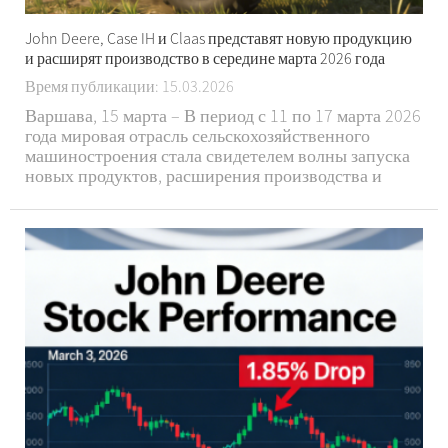
John Deere, Case IH и Claas представят новую продукцию
и расширят производство в середине марта 2026 года
Время публикации: 15.03.2026
Варшава, 15 марта – В период с 11 по 17 марта 2026
года мировая отрасль сельскохозяйственного
машиностроения стала свидетелем волны запуска
новых продуктов, расширения производства и
технологических достижений от трех ведущих
гигантов – John Deere, Case New Holland Industrial
(Case IH) и Claas. Как...