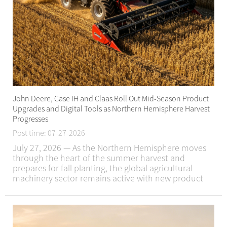
John Deere, Case IH and Claas Roll Out Mid-Season Product
Upgrades and Digital Tools as Northern Hemisphere Harvest
Progresses
Post time: 07-27-2026
July 27, 2026 — As the Northern Hemisphere moves
through the heart of the summer harvest and
prepares for fall planting, the global agricultural
machinery sector remains active with new product
launches, digital platform expansions and regional
market deployments. Over the past seven days, John
...