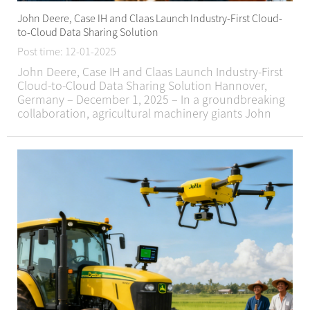
John Deere, Case IH and Claas Launch Industry-First Cloud-
to-Cloud Data Sharing Solution
Post time: 12-01-2025
John Deere, Case IH and Claas Launch Industry-First
Cloud-to-Cloud Data Sharing Solution Hannover,
Germany – December 1, 2025 – In a groundbreaking
collaboration, agricultural machinery giants John
Deere, Case IH and Claas have jointly launched
DataConnect, the first direct industry-wide cl...