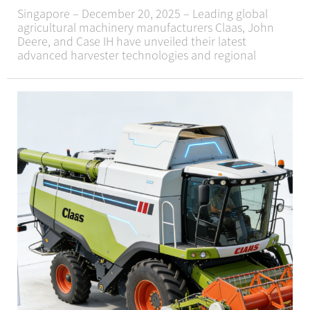
Singapore – December 20, 2025 – Leading global
agricultural machinery manufacturers Claas, John
Deere, and Case IH have unveiled their latest
advanced harvester technologies and regional
market expansion strategies at the 2025 Asia-Pacific
Agricultural Technology Summit, which kicked off
here to...