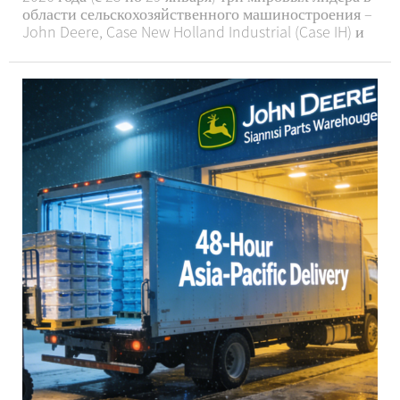
области сельскохозяйственного машиностроения –
John Deere, Case New Holland Industrial (Case IH) и
Claas – последовательно появлялись в заголовках
газет, рассказывая о признании технологий,
дебютах продукции и расширении мощностей. Эти
движения, все...