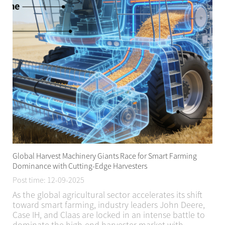
Global Harvest Machinery Giants Race for Smart Farming
Dominance with Cutting-Edge Harvesters
Post time: 12-09-2025
As the global agricultural sector accelerates its shift
toward smart farming, industry leaders John Deere,
Case IH, and Claas are locked in an intense battle to
dominate the high-end harvester market with