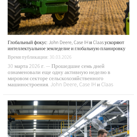
Глобальный фокус: John Deere, Case IH и Claas ускоряют
интеллектуальное земледелие и глобальную планировку
Время публикации: 30.03.2026
30 марта 2026 г. — Прошедшие семь дней
ознаменовали еще одну активную неделю в
мировом секторе сельскохозяйственного
машиностроения. John Deere, Case IH и Claas
последовательно запускают новые продукты,
расширяют производственные мощности,
продвигают цифровые решения и укрепляют
региональную структуру рынка, реагируя на...