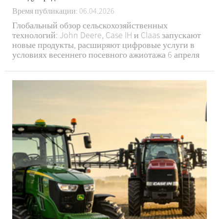
Время публикации: 06.04.2026
Глобальный обзор сельскохозяйственных
технологий: John Deere, Case IH и Claas запускают
новые продукты, расширяют цифровые услуги в
условиях весеннего посевного ажиотажа 6 апреля
2026 г. — Мировая отрасль сельскохозяйственного
машиностроения вступает в критический период
подготовки к весеннему сельскому хозяйству. На
этой неделе John Deere, Case IH и Claas
последовательно представили...