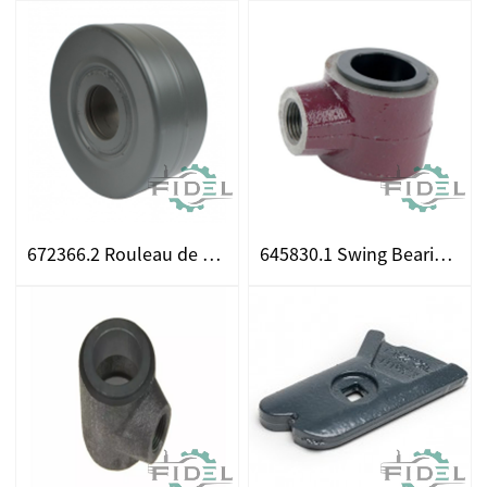
672366.2 Rouleau de tension Mélanger le battage
645830.1 Swing Bearing Duisson pour CLAAS pour la tarifère