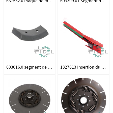
667532.0 Plaque de mécanisme de conduite ajustement pour CLAAS
603309.01 Segment de variateur en téflon pour les ajustements CLAAS
603016.0 segment de Téflon du variateur pour les ajustements CLAAS
1327613 Insertion du couteau droit pour combiner