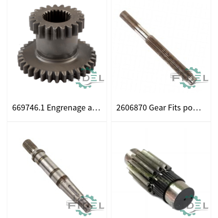
669746.1 Engrenage adapté pour Claas
2606870 Gear Fits pour CLAAS