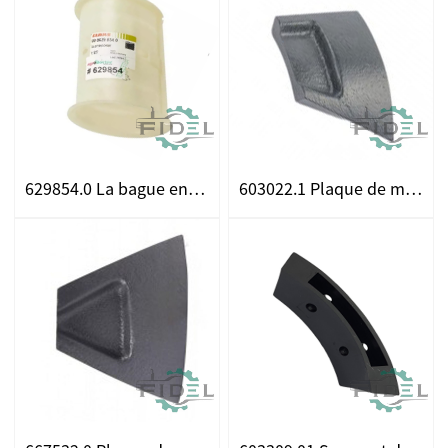
629854.0 La bague en téflon ajuste pour la classe de poulie de variateur
603022.1 Plaque de mécanisme de conduite ajustement pour les CLAAS